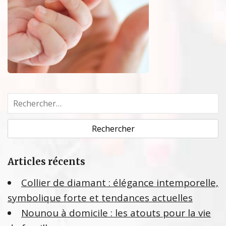
R
e
c
h
e
Articles récents
r
c
Collier de diamant : élégance intemporelle,
h
symbolique forte et tendances actuelles
e
Nounou à domicile : les atouts pour la vie
r