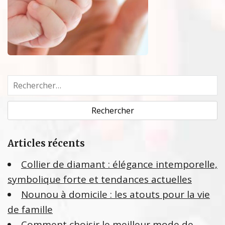
R
e
c
h
e
Articles récents
r
c
Collier de diamant : élégance intemporelle,
h
symbolique forte et tendances actuelles
e
Nounou à domicile : les atouts pour la vie
r
de famille
:
Comment choisir le meilleur mode de