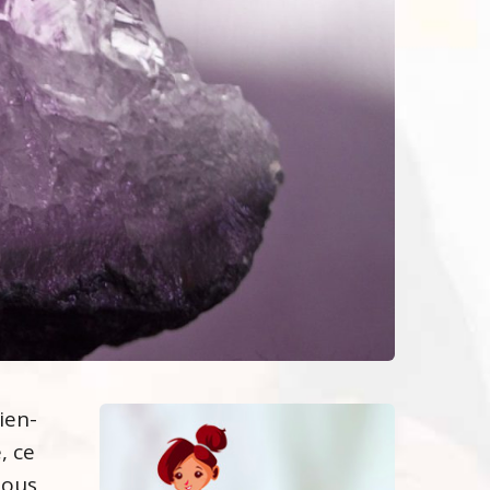
ien-
, ce
nous