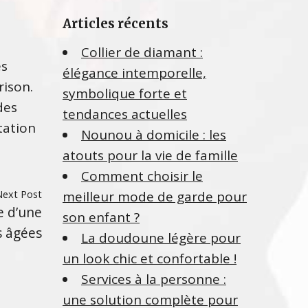
e
Articles récents
r
c
Collier de diamant :
h
es
élégance intemporelle,
e
rison.
symbolique forte et
r
des
tendances actuelles
tation
:
Nounou à domicile : les
atouts pour la vie de famille
Comment choisir le
Next Post
meilleur mode de garde pour
e d’une
son enfant ?
s âgées
La doudoune légère pour
un look chic et confortable !
Services à la personne :
une solution complète pour