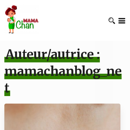
Auteur/autrice :
mamachanblog_ne
t