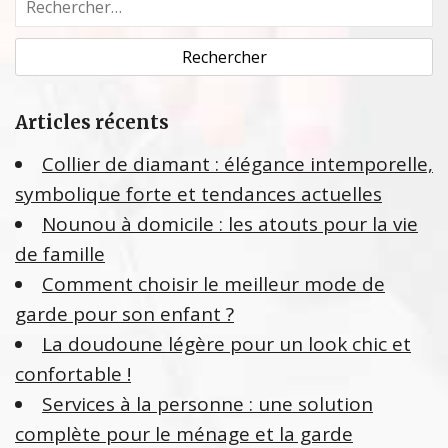
e
c
h
e
Articles récents
r
c
Collier de diamant : élégance intemporelle,
h
symbolique forte et tendances actuelles
e
Nounou à domicile : les atouts pour la vie
r
de famille
:
Comment choisir le meilleur mode de
garde pour son enfant ?
La doudoune légère pour un look chic et
confortable !
Services à la personne : une solution
complète pour le ménage et la garde