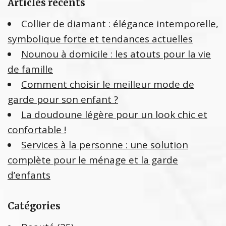
Articles récents
r
c
Collier de diamant : élégance intemporelle,
h
symbolique forte et tendances actuelles
e
Nounou à domicile : les atouts pour la vie
r
de famille
:
Comment choisir le meilleur mode de
garde pour son enfant ?
La doudoune légère pour un look chic et
confortable !
Services à la personne : une solution
complète pour le ménage et la garde
d’enfants
Catégories