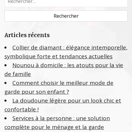
e
c
h
e
Articles récents
r
c
Collier de diamant : élégance intemporelle,
h
symbolique forte et tendances actuelles
e
Nounou à domicile : les atouts pour la vie
r
de famille
:
Comment choisir le meilleur mode de
garde pour son enfant ?
La doudoune légère pour un look chic et
confortable !
Services à la personne : une solution
complète pour le ménage et la garde