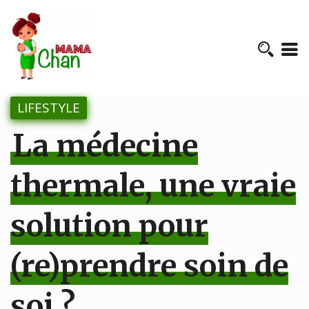
LIFESTYLE
La médecine
thermale, une vraie
solution pour
(re)prendre soin de
soi ?