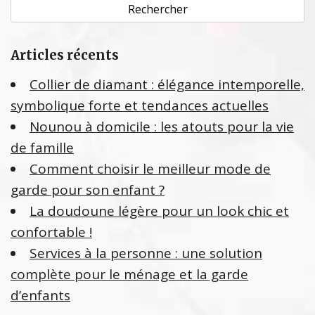
c
h
e
Articles récents
r
c
Collier de diamant : élégance intemporelle,
h
symbolique forte et tendances actuelles
e
Nounou à domicile : les atouts pour la vie
r
de famille
:
Comment choisir le meilleur mode de
garde pour son enfant ?
La doudoune légère pour un look chic et
confortable !
Services à la personne : une solution
complète pour le ménage et la garde
d’enfants