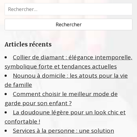
R
e
c
h
e
Articles récents
r
c
Collier de diamant : élégance intemporelle,
h
symbolique forte et tendances actuelles
e
Nounou à domicile : les atouts pour la vie
r
de famille
:
Comment choisir le meilleur mode de
garde pour son enfant ?
La doudoune légère pour un look chic et
confortable !
Services à la personne : une solution