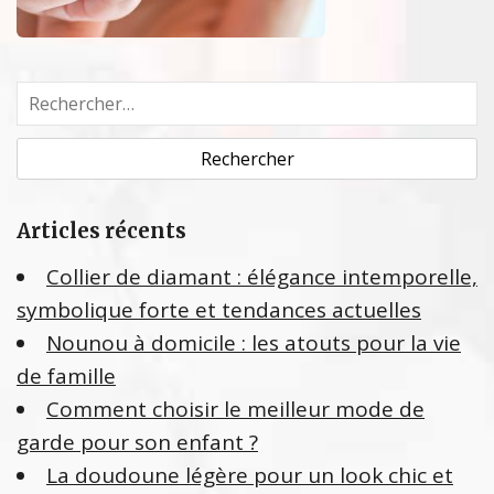
R
e
c
h
e
Articles récents
r
c
Collier de diamant : élégance intemporelle,
h
symbolique forte et tendances actuelles
e
Nounou à domicile : les atouts pour la vie
r
de famille
:
Comment choisir le meilleur mode de
garde pour son enfant ?
La doudoune légère pour un look chic et