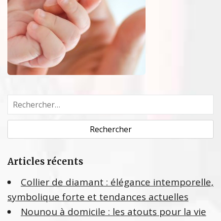
R
e
c
h
e
Articles récents
r
c
Collier de diamant : élégance intemporelle,
h
symbolique forte et tendances actuelles
e
Nounou à domicile : les atouts pour la vie
r