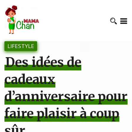
LIFESTYLE
Des idées de
cadeaux
d’anniversaire pour
faire plaisir à coup
sûr