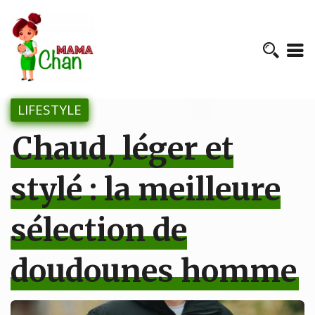
LIFESTYLE
Chaud, léger et
stylé : la meilleure
sélection de
doudounes homme