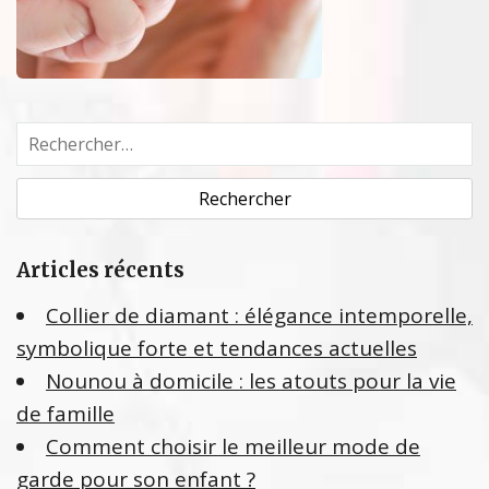
R
e
c
h
e
Articles récents
r
c
Collier de diamant : élégance intemporelle,
h
symbolique forte et tendances actuelles
e
Nounou à domicile : les atouts pour la vie
r
de famille
:
Comment choisir le meilleur mode de
garde pour son enfant ?