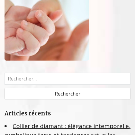
R
e
c
h
e
Articles récents
r
c
Collier de diamant : élégance intemporelle,
h