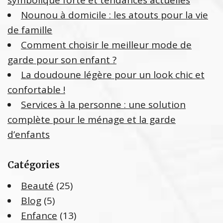
symbolique forte et tendances actuelles
e
Nounou à domicile : les atouts pour la vie
r
de famille
:
Comment choisir le meilleur mode de
garde pour son enfant ?
La doudoune légère pour un look chic et
confortable !
Services à la personne : une solution
complète pour le ménage et la garde
d’enfants
Catégories
Beauté
(25)
Blog
(5)
Enfance
(13)